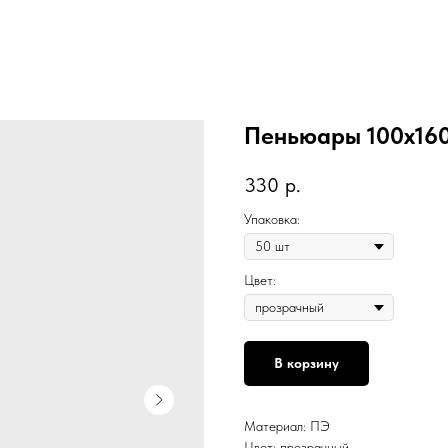
Пеньюары 100х160
330
р.
Упаковка:
Цвет:
В корзину
Материал: ПЭ
Цвет: прозрачный